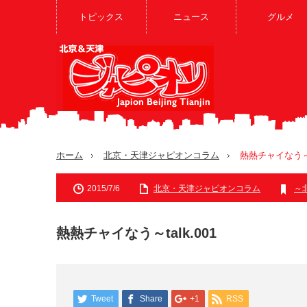
トピックス
ニュース
グルメ
ホーム
北京・天津ジャピオンコラム
熱熱チャイなう～ta
2015/7/6
北京・天津ジャピオンコラム
～
熱熱チャイなう～talk.001
Tweet
Share
+1
RSS