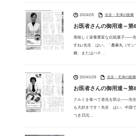
2024/2/5
北京・天津の医療
お医者さんの御用達～第6
美味しく栄養豊富な伝統菓子――
すね♪先生 はい。「桑麻丸（サン
糖、またはハチ…
2024/1/29
北京・天津の医療
お医者さんの御用達～第6
クルミを食べて老化を防止――先
も大好きです！先生 はい。中国で
つき15元…