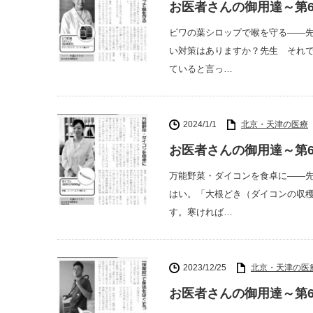
お医者さんの御用達～第6
ビワの葉シロップで喉を守る――
い対策はありますか？先生 それ
ていると言っ…
2024/1/1
北京・天津の医療
お医者さんの御用達～第6
万能野菜・ダイコンを食卓に――
はい。「大根どき（ダイコンの収
す。寒ければ…
2023/12/25
北京・天津の医
お医者さんの御用達～第6