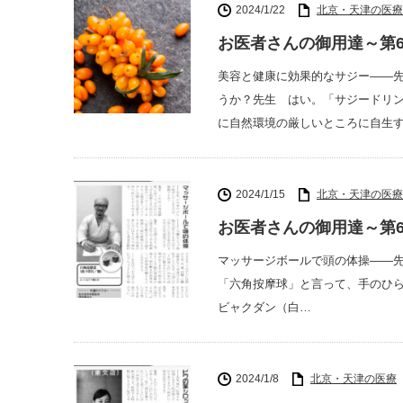
2024/1/22
北京・天津の医療
お医者さんの御用達～第6
美容と健康に効果的なサジー――
うか？先生 はい。「サジードリ
に自然環境の厳しいところに自生
2024/1/15
北京・天津の医療
お医者さんの御用達～第6
マッサージボールで頭の体操――
「六角按摩球」と言って、手のひ
ビャクダン（白…
2024/1/8
北京・天津の医療