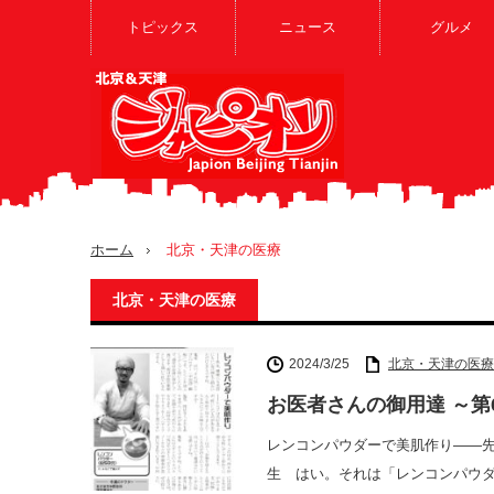
トピックス
ニュース
グルメ
ホーム
北京・天津の医療
北京・天津の医療
2024/3/25
北京・天津の医療
お医者さんの御用達 ～第6
レンコンパウダーで美肌作り――
生 はい。それは「レンコンパウダ