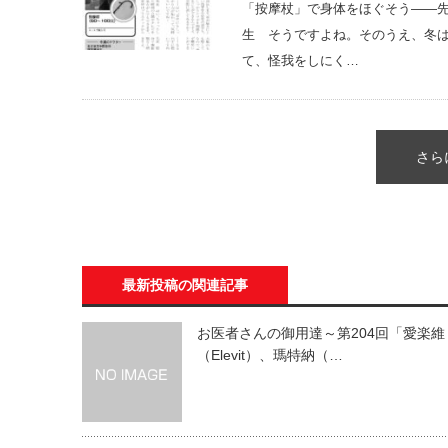
「按摩杖」で身体をほぐそう――
生 そうですよね。そのうえ、冬
て、怪我をしにく…
さら
最新投稿の関連記事
お医者さんの御用達～第204回「愛楽維
（Elevit）、瑪特納（…