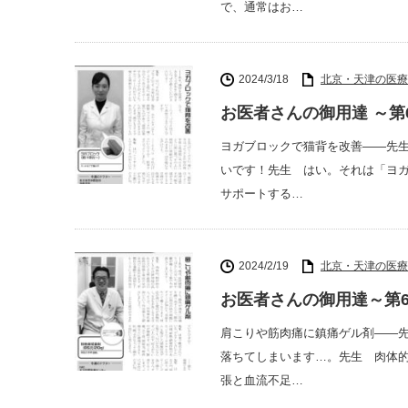
で、通常はお…
2024/3/18
北京・天津の医療
お医者さんの御用達 ～第6
ヨガブロックで猫背を改善――先
いです！先生 はい。それは「ヨ
サポートする…
2024/2/19
北京・天津の医療
お医者さんの御用達～第6
肩こりや筋肉痛に鎮痛ゲル剤――
落ちてしまいます…。先生 肉体
張と血流不足…