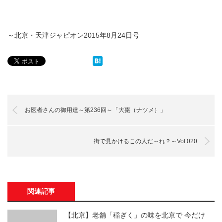
～北京・天津ジャピオン2015年8月24日号
お医者さんの御用達～第236回～「大棗（ナツメ）」
街で見かけるこの人だ～れ？～Vol.020
関連記事
【北京】老舗「稲ぎく」の味を北京で 今だけ