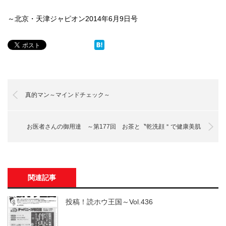
～北京・天津ジャピオン2014年6月9日号
真的マン～マインドチェック～
お医者さんの御用達 ～第177回 お茶と〝乾洗顔＂で健康美肌
関連記事
投稿！読ホウ王国～Vol.436