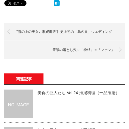
〝雪の上の王女〟李妮娜選手 史上初の「鳥の巣」ウエディング
筆談の落とし穴～「粉丝」＝「ファン」
関連記事
美食の巨人たち Vol.24 淮揚料理（一品淮揚）