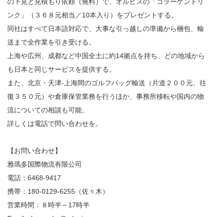
の下見と見積もり依頼（無料）で、オルビスの「コラーゲンドリ
ンク」（３６８元相当／10本入り）をプレゼントする。
同社はすべて日本語対応で、大事な引っ越しの準備から梱包、輸
送まで全作業を引き受ける。
上海や広州、成都など中国全土に約14拠点を持ち、どの地域から
も日本と同じサービスを提供する。
また、北京・天津‐上海間のゴルフバッグ輸送（片道２００元、往
復３５０元）や倉庫保管業務を行うほか、事務所移転や国内の物
流についての相談も可能。
詳しくは電話で問い合わせを。
【お問い合わせ】
雅瑪多国際物流有限公司
電話：6468-9417
携帯：180-0129-6255（佐々木）
営業時間：８時半～17時半