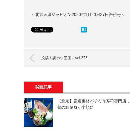
～北京天津ジャピオン2020年1月20日27日合併号～
投稿！読ホウ王国～vol.323
関連記事
【北京】厳選素材がそろう寿司専門店 
旬の鯛刺身が半額に