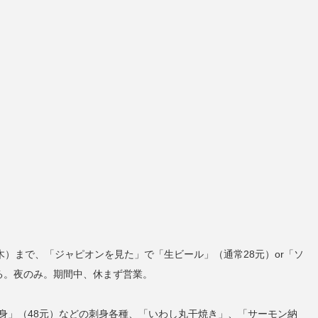
木）まで、「ジャピオンを見た」で「生ビール」（通常28元）or「ソ
る。夜のみ。期間中、休まず営業。
身」（48元）などの刺身各種、「いわし丸干焼き」、「サーモン納