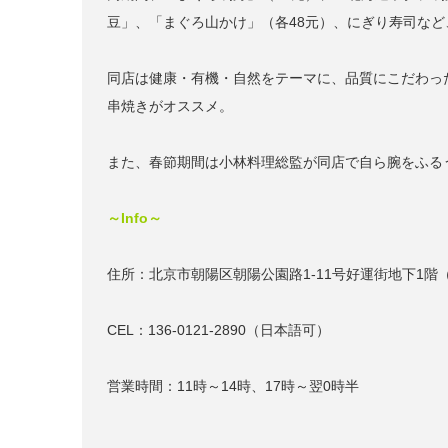
豆」、「まぐろ山かけ」（各48元）、にぎり寿司な
同店は健康・有機・自然をテーマに、品質にこだわっ
串焼きがオススメ。
また、春節期間は小林料理総監が同店で自ら腕をふる
～Info～
住所：北京市朝陽区朝陽公園路1-11号好運街地下1階
CEL：136-0121-2890（日本語可）
営業時間：11時～14時、17時～翌0時半