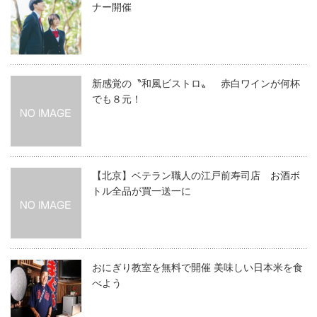
ナー開催
新感覚の〝和風ビストロ〟 赤白ワインが何杯
でも８元！
【北京】ベテラン職人の江戸前寿司店 お酒ボ
トル全品が買一送一に
おにぎり教室を無料で開催 美味しい日本米を食
べよう