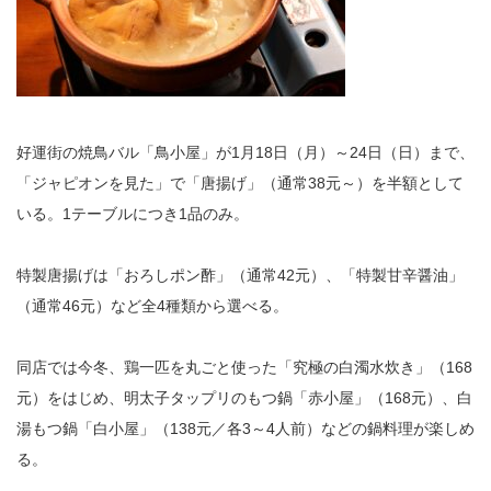
好運街の焼鳥バル「鳥小屋」が1月18日（月）～24日（日）まで、
「ジャピオンを見た」で「唐揚げ」（通常38元～）を半額として
いる。1テーブルにつき1品のみ。
特製唐揚げは「おろしポン酢」（通常42元）、「特製甘辛醤油」
（通常46元）など全4種類から選べる。
同店では今冬、鶏一匹を丸ごと使った「究極の白濁水炊き」（168
元）をはじめ、明太子タップリのもつ鍋「赤小屋」（168元）、白
湯もつ鍋「白小屋」（138元／各3～4人前）などの鍋料理が楽しめ
る。