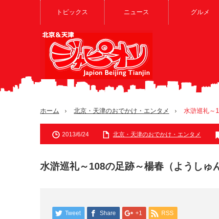
トピックス
ニュース
グルメ
ホーム
北京・天津のおでかけ・エンタメ
水滸巡礼～
2013/6/24
北京・天津のおでかけ・エンタメ
水滸巡礼～108の足跡～楊春（ようしゅ
Tweet
Share
+1
RSS