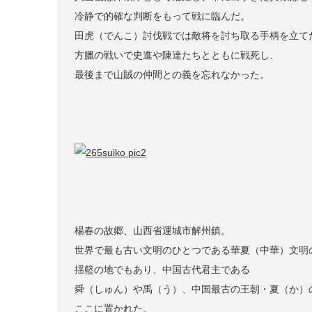
冷静で的確な判断をもって戦に臨んだ。
田虎（でんこ）討伐戦では敵将を討ち取る手柄を立て
方臘の戦いで史進や陳達たちとともに戦死し、
最後まで山賊の仲間との義を忘れなかった。
楊春の故郷、山西省運城市解州鎮。
世界で最も古い文明のひとつである華夏（中華）文明
揺籃の地でもあり、中国古代君主である
舜（しゅん）や禹（う）、中国最古の王朝・夏（か）
ここに置かれた。