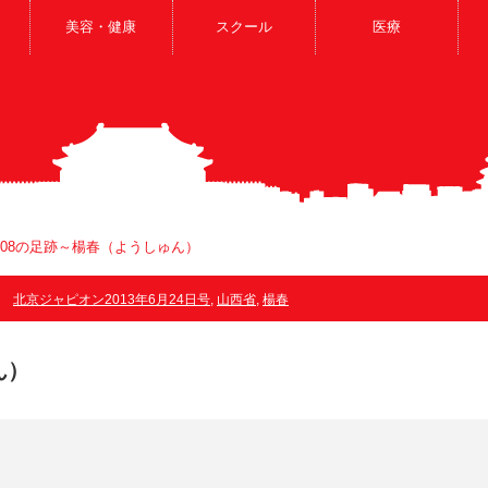
美容・健康
スクール
医療
108の足跡～楊春（ようしゅん）
北京ジャピオン2013年6月24日号
,
山西省
,
楊春
ん）