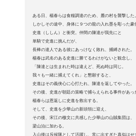
ある日、楊春らは食糧調達のため、麓の村を襲撃した
しかしその途中、身体に９つの龍の入れ墨を彫った豪
史進（ししん）と衝突。仲間の陳達が我先にと
単騎で史進に挑んだが、
長棒の達人である彼にあっけなく敗れ、捕縛された。
楊春は武名のある史進に勝てるわけがないと観念し、
「陳達とは生まれた時は違えど、死ぬ時は同じ。
我々も一緒に捕えてくれ」と懇願すると、
史進はその義侠心に心打たれ、陳達を返してやった。
その後、史進が朝廷の策略で捕らえられる事件があっ
楊春らは恩返しに史進を救出する。
そして、史進を少華山の新頭領に迎え、
その後、宋江の檄文に共感した少華山の山賊集団は、
梁山泊に加わる。
入山後は斥候隊として活躍し、常に出すぎた真似はせ