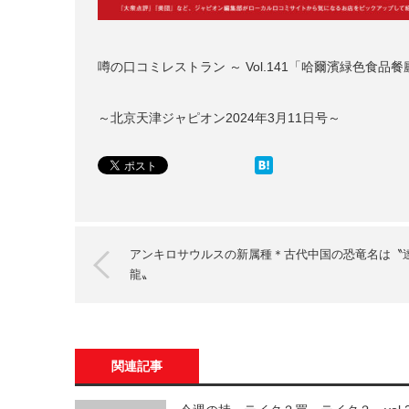
噂の口コミレストラン ～ Vol.141「哈爾濱緑色食品餐
～北京天津ジャピオン2024年3月11日号～
アンキロサウルスの新属種＊古代中国の恐竜名は〝
龍〟
関連記事