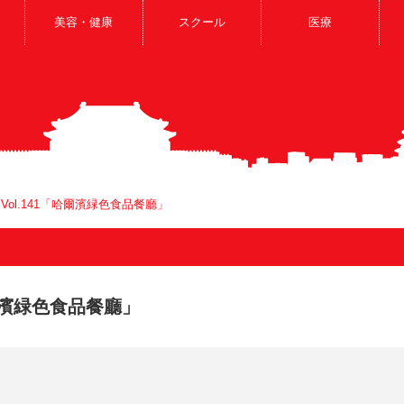
美容・健康
スクール
医療
Vol.141「哈爾濱緑色食品餐廳」
哈爾濱緑色食品餐廳」