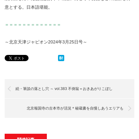
意とする。日本語堪能。
＝＝＝＝＝＝＝＝＝＝＝＝＝
～北京天津ジャピオン2024年3月25日号～
続・筆談の落とし穴 ～ vol.383 不倒翁＝おきあがりこぼし
北京報国寺の古本市が活況＊秘蔵書を自慢しあうエリアも