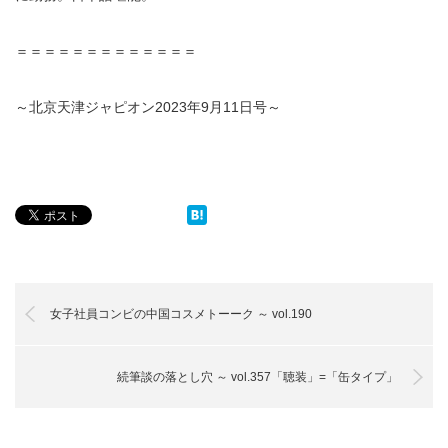
＝＝＝＝＝＝＝＝＝＝＝＝＝
～北京天津ジャピオン2023年9月11日号～
女子社員コンビの中国コスメトーーク ～ vol.190
続筆談の落とし穴 ～ vol.357「聴装」=「缶タイプ」