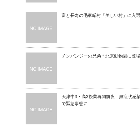
富と長寿の毛家峪村「美しい村」に入
チンパンジーの兄弟＊北京動物園に登
天津中3・高3授業再開前夜 無症状感
で緊急事態に