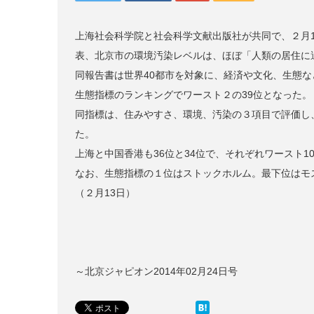
上海社会科学院と社会科学文献出版社が共同で、２月
表、北京市の環境汚染レベルは、ほぼ「人類の居住に
同報告書は世界40都市を対象に、経済や文化、生態
生態指標のランキングでワースト２の39位となった。
同指標は、住みやすさ、環境、汚染の３項目で評価し
た。
上海と中国香港も36位と34位で、それぞれワースト1
なお、生態指標の１位はストックホルム。最下位はモ
（２月13日）
～北京ジャピオン2014年02月24日号