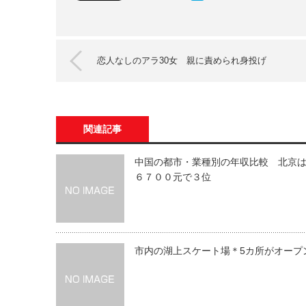
恋人なしのアラ30女 親に責められ身投げ
関連記事
中国の都市・業種別の年収比較 北京
６７００元で３位
市内の湖上スケート場＊5カ所がオープ