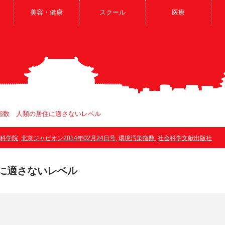
美容・健康
スクール
医療
指数 人類の居住に適さないレベル
科学院
,
北京ジャピオン2014年02月24日号
,
環境汚染指数
,
社会科学文献出版社
に適さないレベル