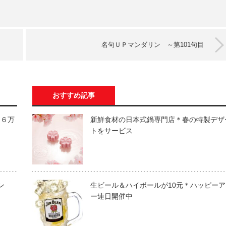
名句ＵＰマンダリン ～第101句目
おすすめ記事
は６万
新鮮食材の日本式鍋専門店＊春の特製デザ
トをサービス
ン
生ビール＆ハイボールが10元＊ハッピーア
ー連日開催中